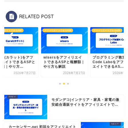
RELATED POST
ィリエイトできるASP
アフィリエイトできるASP
アフィリエイトできるASP
rat(カラット)をアフ
wisersをアフィリエイ
プログラミング教室
リエイトできるASPと
トできるASPと報酬額｜
Code Laboをアフ
額｜やり方...
やり方も解説
エイトできるAS...
2026年7月27日
2026年7月27日
2026年7
モダンデコ|インテリア・家具・家電の激
安総合通販サイトをアフィリエイトで...
カーセンサー.net 初回をアフィリエイト