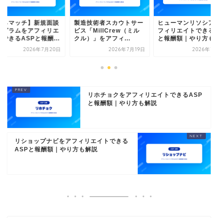
マネマッチ】新規面談
製造技術者スカウトサー
ヒューマンリソシア
ログラムをアフィリエ
ビス「MillCrew（ミル
フィリエイトできるA
できるASPと報酬...
クル）」をアフィ...
と報酬額｜やり方も解.
2026年7月20日
2026年7月19日
2026年7
リホチョクをアフィリエイトできるASP
と報酬額｜やり方も解説
リショップナビをアフィリエイトできる
ASPと報酬額｜やり方も解説