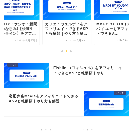
国のTV・ラジオ・新聞
カフェ・ヴェルディをア
MADE BY YOU(メ
もおなじみ!【快適生
フィリエイトできるASP
バイ ユーをアフィリ
オンライン】をアフ...
と報酬額｜やり方も解...
トできるA...
2026年7月19日
2026年7月27日
2026年7月
Fishlle!（フィシュル）をアフィリエイ
トできるASPと報酬額｜やり...
宅配弁当Mealsをアフィリエイトできる
ASPと報酬額｜やり方も解説