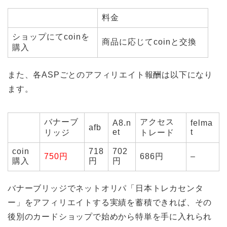
料金
ショップにてcoinを
商品に応じてcoinと交換
購入
また、各ASPごとのアフィリエイト報酬は以下になり
ます。
バナーブ
アクセス
A8.n
felma
afb
et
t
リッジ
トレード
coin
718
702
750円
686円
–
購入
円
円
バナーブリッジでネットオリパ「日本トレカセンタ
ー」をアフィリエイトする実績を蓄積できれば、その
後別のカードショップで始めから特単を手に入れられ