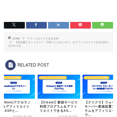
HOME
アフィリエイトできるASP
【完全版】ネットオリパ「日本トレカセンター」をアフィリエイトできるASPと
そのやり方
RELATED POST
ィリエイトできるASP
アフィリエイトできるASP
IT・ネットワークのASP
elaNote(アクセラノ
【Cleam】新規サービス
【クリクラ】ウォー
ト)をアフィリエイト
利用プログラムをアフィ
サーバー新規設置プ
るASPと...
リエイトできるAS...
ラムをアフィリエイ
で...
2026年7月29日
2026年7月20日